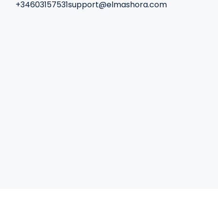
+34603157531
support@elmashora.com