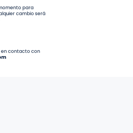
 momento para
ualquier cambio será
.
e en contacto con
om